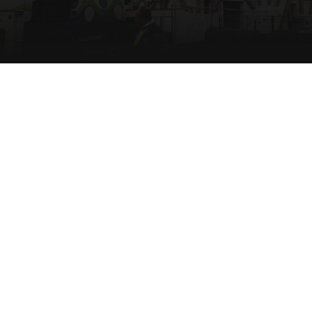
Máte zájem o naše služby?
Těšíme se na naši případnou spolupráci!
Dušan Janík – obchodní zástupce
Dusan.janik@profi-tesari.cz