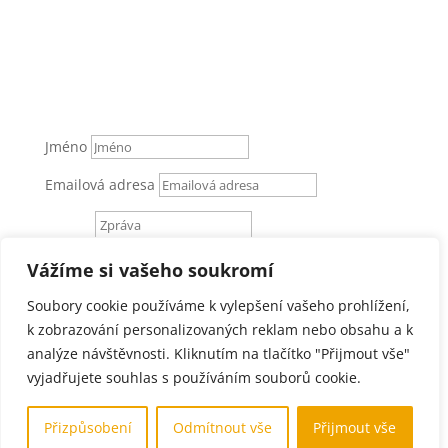
Dušan Janík – obchodní zástupce
Dusan.janik@profi-tesari.cz
+420 777 707 343
Golčova 486, 148 00, Praha 4 – Kunratice
Jméno
Emailová adresa
Zpráva
Vážíme si vašeho soukromí
Odeslat
Soubory cookie používáme k vylepšení vašeho prohlížení,
k zobrazování personalizovaných reklam nebo obsahu a k
analýze návštěvnosti. Kliknutím na tlačítko "Přijmout vše"
vyjadřujete souhlas s používáním souborů cookie.
Přizpůsobení
Odmítnout vše
Přijmout vše
Profi-tesari.cz © 2022 created by
Tomáš Těšínský